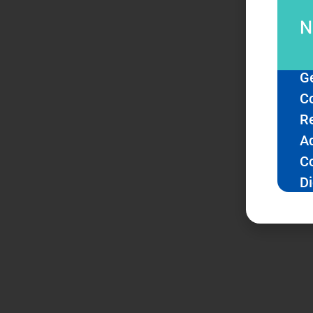
G
Co
R
Ad
C
Di