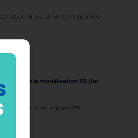
istes et gérer les caméras de manière
nder 3D et à la modélisation 3D (1er
mmune à tous les logiciels 3D.
isés