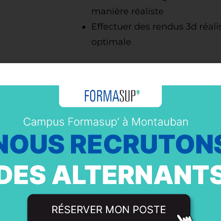
manière réaliste
Effectuer des rendus 3d réal
optimale
PROGRAMME
Chapitre 1: Introduction à Ble
jour)
– Théorie de la 3D générale co
– Présentation des logiciels util