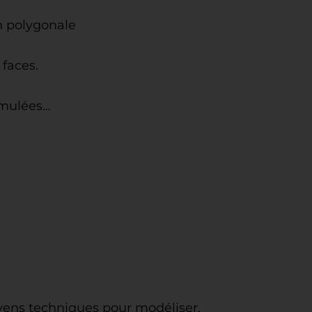
n polygonale
 faces.
umulées…
yens techniques pour modéliser.