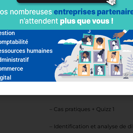
– Installation du logiciel.
– Présentation de l’interface ut
estion
– Navigation dans l’espace 3D.
mptabilité
essources humaines
– Création de formes primitive
ministratif
ommerce
– position, rotation et scale des
gital
– import/ export object.
– Cas pratiques + Quizz 1
– Identification et analyse de d