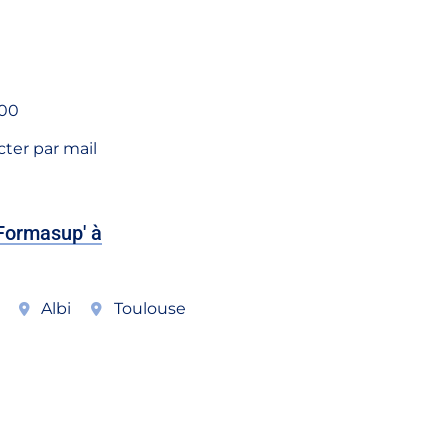
s
 00
ter par mail
Formasup' à
Albi
Toulouse