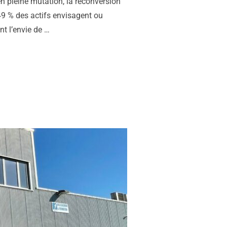
n pleine mutation, la reconversion
49 % des actifs envisagent ou
nt l’envie de …