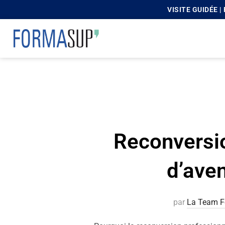
VISITE GUIDÉE 
principal
Reconversio
d’aven
par
La Team F