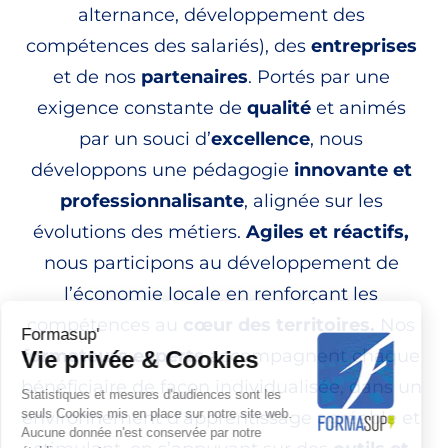
alternance, développement des
compétences des salariés), des
entreprises
et de nos
partenaires
. Portés par une
exigence constante de
qualité
et animés
par un souci d’
excellence
, nous
développons une pédagogie
innovante et
professionnalisante
, alignée sur les
évolutions des métiers.
Agiles et réactifs,
nous participons au développement de
l’économie locale en renforçant les
compétences
au
cœur des territoires.
Nos
formateurs experts
accompagnent chaque
bénéficiaire de façon individualisée, dans un
environnement d’apprentissage agréable et