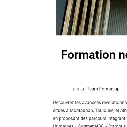
Formation no
par
La Team Formasup'
Découvrez les avancées révolutionnair
situés à Montauban, Toulouse, et Albi
en proposant des parcours intégrant 
Humaines « Augmenté(e) » (campus d